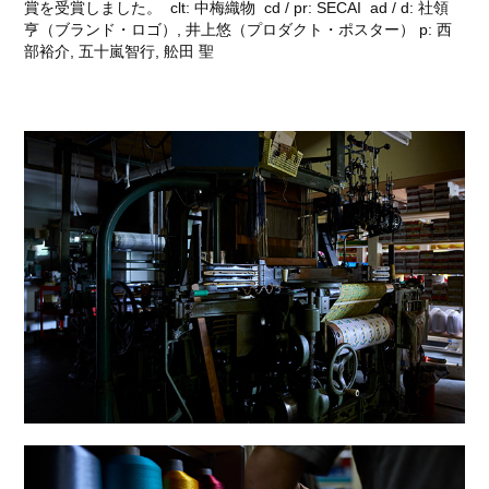
賞を受賞しました。 clt: 中梅織物 cd / pr: SECAI ad / d: 社領
亨（ブランド・ロゴ）, 井上悠（プロダクト・ポスター） p: 西
部裕介, 五十嵐智行, 舩田 聖