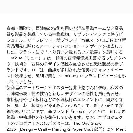
京都・西陣で、西陣織の技術を用いた洋装用織ネームなど高品
質な製品を製織している中梅織物。リブランディングに伴うビ
ジュアル、リーフレット、新ブランド「mieux」のロゴおよび新
商品開発に関わるアートディレクション・デザインを担当しま
した。フランス語で「より良い／最も良い／最善」を意味する
「mieux（ミュー）」は、和装の西陣織伝統工芸で培ったノウハ
ウ・技術と、西洋のデザイン感性を融合させた織物製品の新ブ
ランドです。ロゴは、曲線が多用された優美なフォントをベー
スに洗練させ、繊細で美しい「mieux」のブランドイメージを形
づくりました。
新商品のアートワークやポスターは井上悠さんに依頼。和装の
西陣織伝統工芸の技術と新しいデザインの感性を掛け合わせ、
市松模様や七宝模様などの伝統模様のエレメントに、舞妓や寺
院、狐、花、植物などを組み合わせることで、新しい感性で京
都を表現しています。新ブランド「mieux」とともに、新しい西
陣織・中梅織物の姿を発信していきます。なお、本プロジェク
トのプロダクトおよびポスターは、The One Show
2025（Design – Craft – Printing & Paper Craft 部門）にて Merit