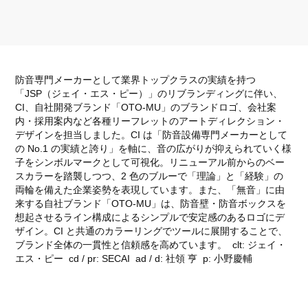
防音専門メーカーとして業界トップクラスの実績を持つ
「JSP（ジェイ・エス・ピー）」のリブランディングに伴い、
CI、自社開発ブランド「OTO-MU」のブランドロゴ、会社案
内・採用案内など各種リーフレットのアートディレクション・
デザインを担当しました。CI は「防音設備専門メーカーとして
の No.1 の実績と誇り」を軸に、音の広がりが抑えられていく様
子をシンボルマークとして可視化。リニューアル前からのベー
スカラーを踏襲しつつ、2 色のブルーで「理論」と「経験」の
両輪を備えた企業姿勢を表現しています。また、「無音」に由
来する自社ブランド「OTO-MU」は、防音壁・防音ボックスを
想起させるライン構成によるシンプルで安定感のあるロゴにデ
ザイン。CI と共通のカラーリングでツールに展開することで、
ブランド全体の一貫性と信頼感を高めています。 clt: ジェイ・
エス・ピー cd / pr: SECAI ad / d: 社領 亨 p: 小野慶輔